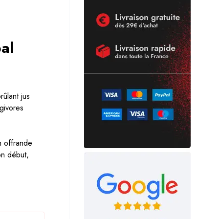
al
ûlant jus
ugivores
n offrande
on début,