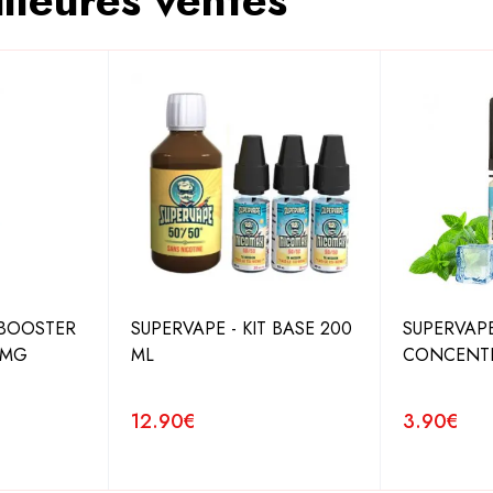
lleures ventes
 BOOSTER
SUPERVAPE - KIT BASE 200
SUPERVAPE
0MG
ML
CONCENTR
12.90
€
3.90
€