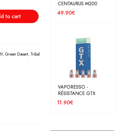
CENTAURUS M200
49.90
€
d to cart
IY
,
Green Desert
,
Tribal
VAPORESSO -
RÉSISTANCE GTX
11.90
€