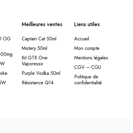
Meilleures ventes
Liens utiles
BD OG
Captain Cat 50ml
Accueil
Mistery 50ml
Mon compte
 400mg
Kit GTX One
Mentions légales
20W
Vaporesso
CGV – CGU
woke
Purple Vodka 50ml
Politique de
35W
Résistance Q14
confidentialité