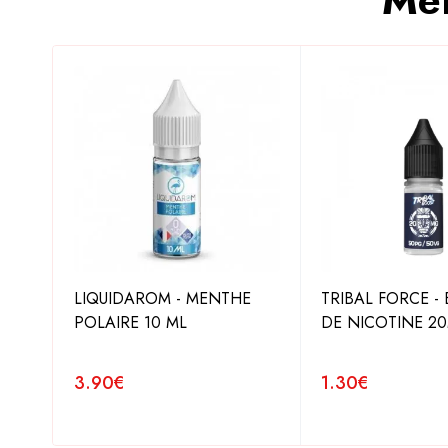
Mei
TTE
LIQUIDAROM - MENTHE
TRIBAL FORCE -
É 30
POLAIRE 10 ML
DE NICOTINE 2
3.90
€
1.30
€