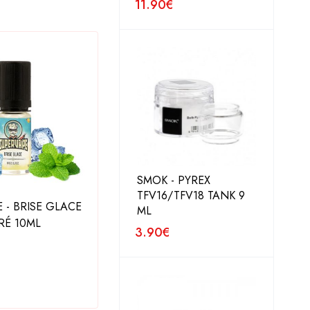
11.90
€
SMOK - PYREX
TFV16/TFV18 TANK 9
 - BRISE GLACE
LE PETIT CONFISEUR -
ML
É 10ML
CANDY BALLS 50 ML
TRIB
3.90
€
16.90
€
10.