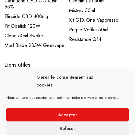
Cartouche CBD OG Kush
Captain Cat 50ml
65%
Mistery 50ml
Eliquide CBD 400mg
Kit GTX One Vaporesso
Kit Obelisk 120W
Purple Vodka 50ml
Clone 50ml Swoke
Résistance Q14
Mod Blade 235W Geekvape
Liens utiles
Accueil
Mon compte
Gérer le consentement aux
cookies
Mentions légales
CGV – CGU
Politique de confidentialité
Nous utilisons des cookies pour optimiser notre site web et notre service.
Accepter
© 2021 Cig Concept. Site réalisé par
Guard Informatique
Refuser