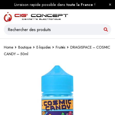
Livraison rapide possible dans
toute la France
!
Home
Boutique
E-liquides
Fruités
DRAGISPACE – COSMIC
CANDY – 50ml