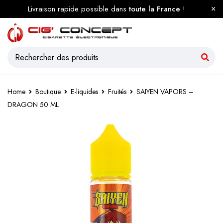
Livraison rapide possible dans
toute la France
!
Home
Boutique
E-liquides
Fruités
SAIYEN VAPORS –
DRAGON 50 ML