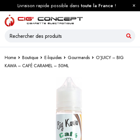
Livraison rapide possible dans
toute la France
!
Home
Boutique
E-liquides
Gourmands
O’JUICY – BIG
KAWA – CAFÉ CARAMEL – 50ML