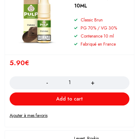
10ML
Classic Brun
PG 70% / VG 30%
Contenance 10 ml
Fabriqué en France
5.90
€
Quantity
Add to cart
Levest
,
Roykin