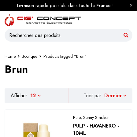
Livraison rapide possible dans
toute la France
!
Home
Boutique
Products tagged “Brun”
Brun
Dernier
Afficher
12
Trier par
Pulp
,
Sunny Smoker
PULP - HAVANERO -
10ML