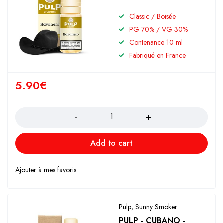
Classic / Boisée
PG 70% / VG 30%
Contenance 10 ml
Fabriqué en France
5.90
€
Quantity
Add to cart
Pulp
,
Sunny Smoker
PULP - CUBANO -