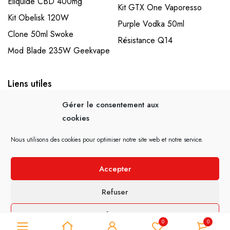
Eliquide CBD 400mg
Kit GTX One Vaporesso
Kit Obelisk 120W
Purple Vodka 50ml
Clone 50ml Swoke
Résistance Q14
Mod Blade 235W Geekvape
Liens utiles
Accueil
Mon compte
Gérer le consentement aux
cookies
Mentions légales
CGV – CGU
Politique de confidentialité
Nous utilisons des cookies pour optimiser notre site web et notre service.
Accepter
© 2021 Cig Concept. Site réalisé par
Guard Informatique
Refuser
Préférences
0
0