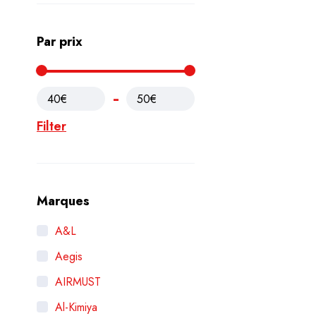
Par prix
40€
50€
Filter
Marques
A&L
Aegis
AIRMUST
Al-Kimiya