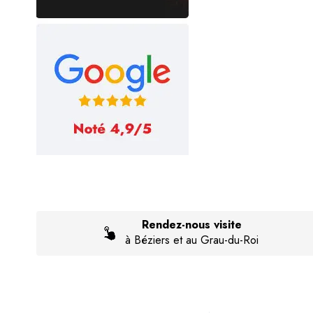
Catvengers
Champ High
Classic Wanted
Cloud 9
Clouds of Icarus
Cueillette De Louise
Delihemp
DELISH
Dessert
Rendez-nous visite
Dinner Lady
à Béziers et au Grau-du-Roi
Dlice
Don Cristo
DOTMOD