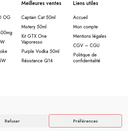
Meilleures ventes
Liens utiles
BD OG
Captain Cat 50ml
Accueil
Mistery 50ml
Mon compte
 400mg
Kit GTX One
Mentions légales
20W
Vaporesso
CGV – CGU
woke
Purple Vodka 50ml
Politique de
35W
Résistance Q14
confidentialité
Refuser
Préférences