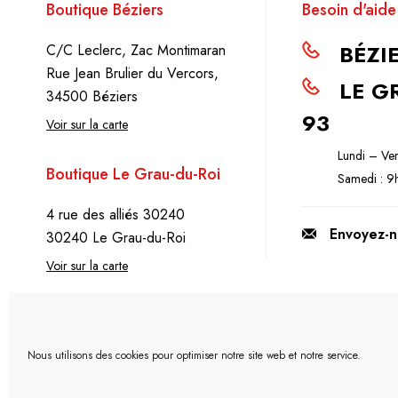
Boutique Béziers
Besoin d'aide
Dragon
BÉZIE
C/C Leclerc, Zac Montimaran
Drinking From Cuba
Rue Jean Brulier du Vercors,
LE GR
E-saveur
34500 Béziers
93
E-Tasty
Voir sur la carte
Efest
Lundi – Ve
Boutique Le Grau-du-Roi
Samedi : 
Eleaf
4 rue des alliés 30240
Eliquid France
Envoyez-n
30240 Le Grau-du-Roi
ENFER
Voir sur la carte
Ferme du cbd
Fighter Fuel
Fruity Fuel
Nous utilisons des cookies pour optimiser notre site web et notre service.
Fruizee Juice