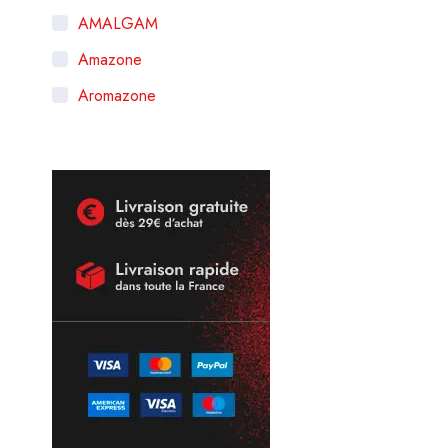
AMALGAM
Amazone
Aromazone
ASPIRE
Avap
Bankiz
BIG KAWA
Biggy Bear
Boo!
BOOSTER DE NICOTINE
By Curieux
Cabochard